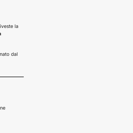
iveste la
a
gnato dal
one