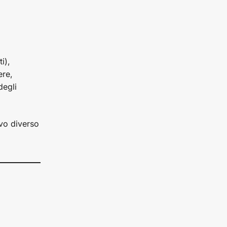
i),
ere,
degli
lvo diverso