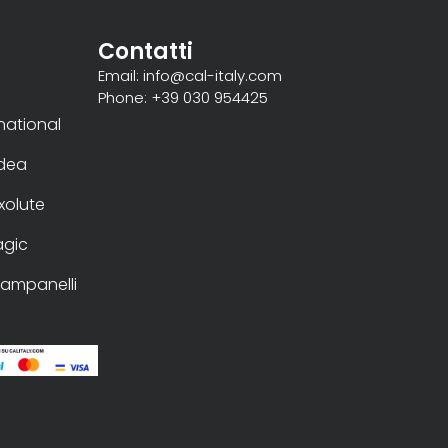
Contatti
Email: info@cal-italy.com
Phone: +39 030 954425
rnational
Idea
xolute
gic
ampanelli
e