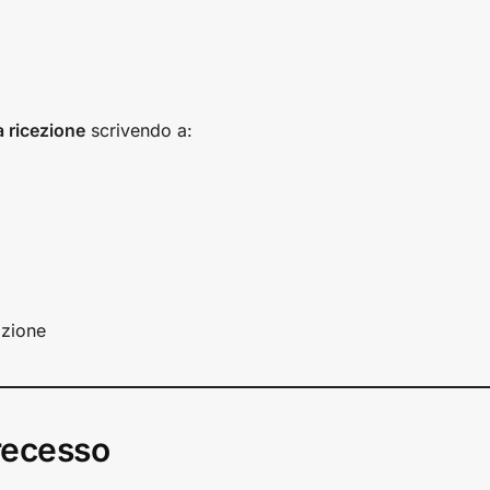
a ricezione
scrivendo a:
izione
 recesso