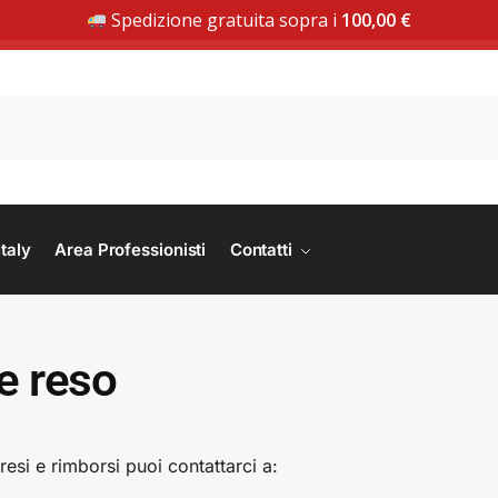
Spedizione gratuita sopra i
100,00
€
SPEDIZIONE GRATUITA DA 100 € | ACQUISTA ORA
taly
Area Professionisti
Contatti
 e reso
resi e rimborsi puoi contattarci a: