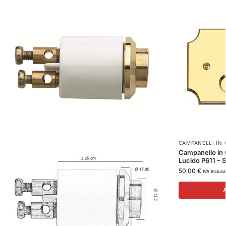
CAMPANELLI IN
Campanello in 
Lucido P611 – 
50,00
€
IVA Inclusa
A