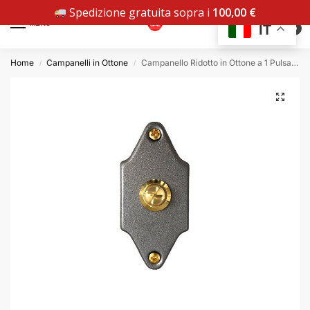
Spedizione gratuita sopra i
100,00
€
MENU
IT
0
Home
Campanelli in Ottone
Campanello Ridotto in Ottone a 1 Pulsante Verniciato Grafite P16-G
/
/