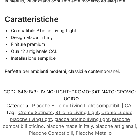
in metallo, valorizzano ogni ambiente moderno ed elegante.
Caratteristiche
Compatibile BTicino Living Light
Design Made in Italy
Finiture premium
Qualit? artigianale CAL
Installazione semplice
Perfetta per ambienti moderni, classici e contemporanei.
COD:
646-B/3-LIVING-LIGHT-CROMO-SATINATO-CROMO-
LUCIDO
Categoria:
Placche BTicino Living Light compatibili | CAL
Tag:
Cromo Satinato
,
BTicino Living Light
,
Cromo Lucido
,
placche living light
,
placca bticino living light
,
placche
compatibili bticino
,
placche made in italy
,
placche artigianali
,
Placche Compatibili
,
Placche Metallo