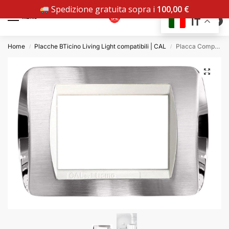
Spedizione gratuita sopra i
100,00
€
MENU
IT
0
Home
Placche BTicino Living Light compatibili | CAL
Placca Compatibile BTicino Living Light Cromo Satinato + Cromo Lucido in Metallo | CAL
/
/