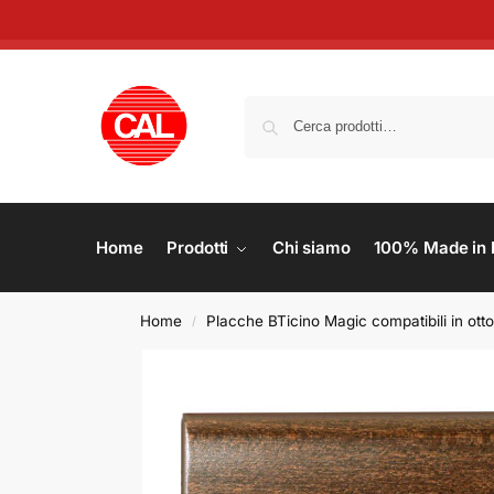
Home
Prodotti
Chi siamo
100% Made in I
Home
Placche BTicino Magic compatibili in ott
/