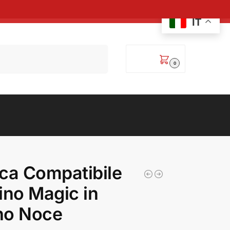
IT
Cerca
0,00
€
0
ca Compatibile
ino Magic in
no Noce