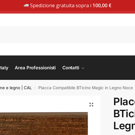
Spedizione gratuita sopra i
100,00
€
SPEDIZIONE GRATUITA DA 100 € | ACQUISTA ORA
taly
Area Professionisti
Contatti
one e legno | CAL
Placca Compatibile BTicino Magic in Legno Noce
/
Plac
BTic
Leg