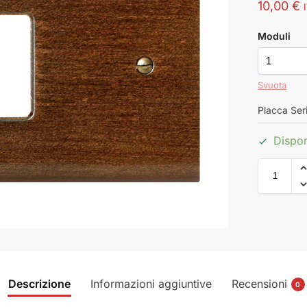
10,00
€
Moduli
Svuota
Placca Ser
Dispon
Descrizione
Informazioni aggiuntive
Recensioni
0