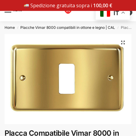
Spedizione gratuita sopra i
100,00
€
MENU
IT
0
Home
Placche Vimar 8000 compatibili in ottone e legno | CAL
Placca Compatibile Vimar 8000 in Ottone Lucido
/
/
Placca Compatibile Vimar 8000 in