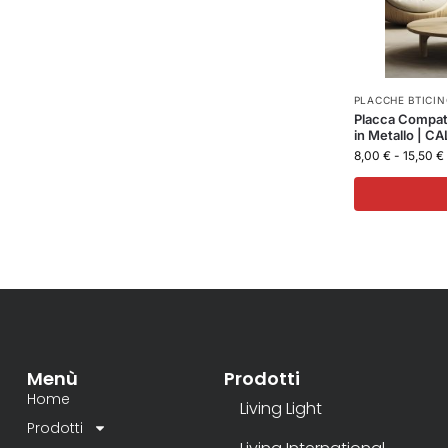
PLACCHE BTICINO
Placca Compati
in Metallo | CA
8,00
€
-
15,50
€
Menù
Prodotti
Home
Living Light
Prodotti