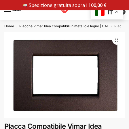
Spedizione gratuita sopra i
100,00
€
MENU
IT
0
Home
Placche Vimar Idea compatibili in metallo e legno | CAL
Placca Compatibile Vimar Idea Marrone in Metallo
/
/
Placca Compatibile Vimar Idea