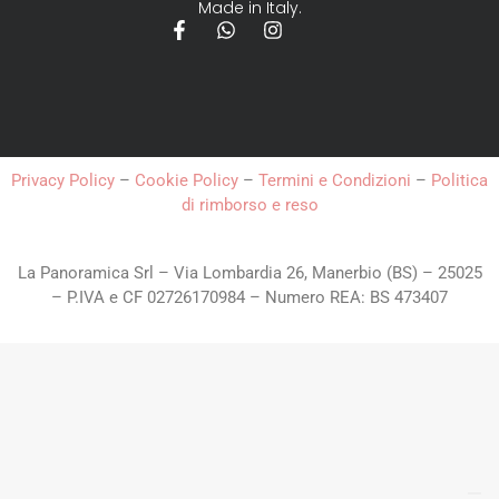
Made in Italy.
Privacy Policy
–
Cookie Policy
–
Termini e Condizioni
–
Politica
di rimborso e reso
La Panoramica Srl – Via Lombardia 26, Manerbio (BS) – 25025
– P.IVA e CF 02726170984 – Numero REA: BS 473407