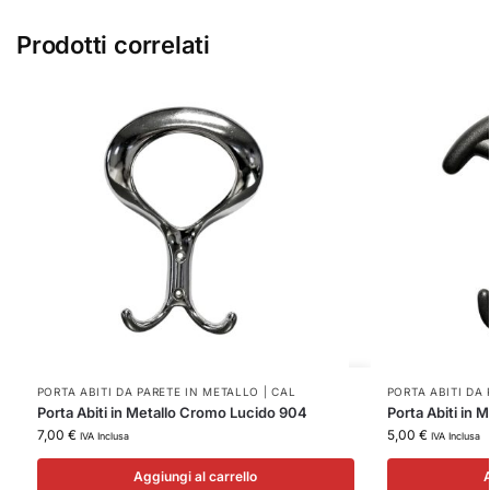
Prodotti correlati
PORTA ABITI DA PARETE IN METALLO | CAL
PORTA ABITI DA 
Porta Abiti in Metallo Cromo Lucido 904
Porta Abiti in 
7,00
€
5,00
€
IVA Inclusa
IVA Inclusa
Aggiungi al carrello
A