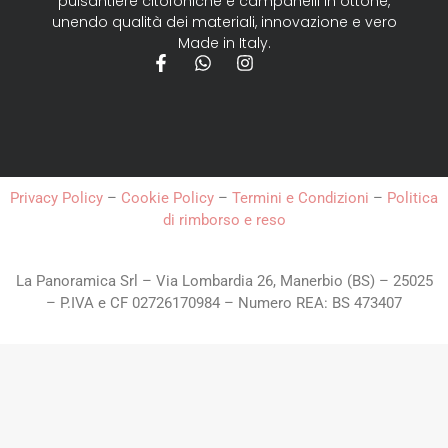
pulsantiere citofoniche e campanelli in ottone,
unendo qualità dei materiali, innovazione e vero
Made in Italy.
Privacy Policy
–
Cookie Policy
–
Termini e Condizioni
–
Politica
di rimborso e reso
La Panoramica Srl – Via Lombardia 26, Manerbio (BS) – 25025
– P.IVA e CF 02726170984 – Numero REA: BS 473407