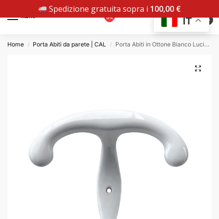
Spedizione gratuita sopra i
100,00
€
MENU
IT
0
Home
Porta Abiti da parete | CAL
Porta Abiti in Ottone Bianco Lucido 878
/
/