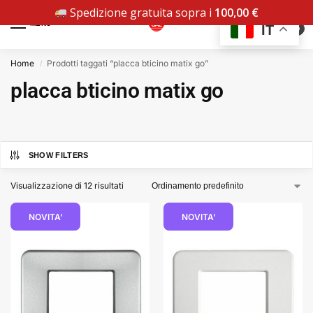
Spedizione gratuita sopra i
100,00
€
MENU
IT
0
Home
Prodotti taggati “placca bticino matix go”
/
placca bticino matix go
SHOW FILTERS
Visualizzazione di 12 risultati
NOVITA'
NOVITA'