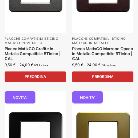
PLACCHE COMPATIBILI BTICINO
PLACCHE COMPATIBILI BTICINO
MATIXGO IN METALLO
MATIXGO IN METALLO
Placca MatixGO Grafite in
Placca MatixGO Marrone Opaco
Metallo Compatibile BTicino |
in Metallo Compatibile BTicino |
CAL
CAL
9,50
€
-
24,00
€
9,50
€
-
24,00
€
IVA Inclusa
IVA Inclusa
PREORDINA
PREORDINA
NOVITÀ
NOVITA'
NOVITA'