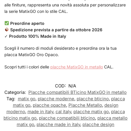
alle finiture, rappresenta una novità assoluta per personalizzare
la serie MatixGO con lo stile CAL.
Preordine aperto
Spedizione prevista a partire da ottobre 2026
✓
Prodotto 100% Made in Italy
Scegli il numero di moduli desiderato e preordina ora la tua
placca MatixGO Oro Opaco.
Scopri tutti i colori delle
placche MatixGO in metallo
CAL.
COD:
N/A
Categoria:
Placche compatibili BTicino MatixGO in metallo
Tag:
matix go
,
placche moderne
,
placche bticino
,
placca
matix go
,
placche opache
,
Placche Metallo
,
design
moderno
,
made in italy
,
cal italy
,
placche matix go
,
placca
bticino matix go
,
placche compatibili bticino
,
placca metallo
matix go
,
placche made in italy
,
placche design