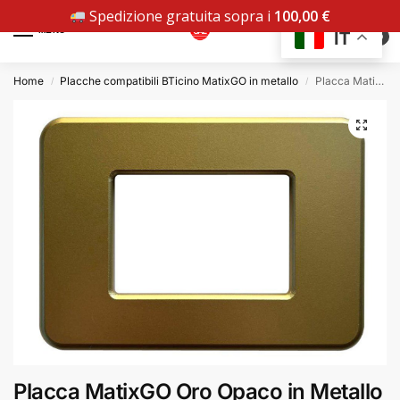
Spedizione gratuita sopra i
100,00
€
MENU
IT
0
Home
Placche compatibili BTicino MatixGO in metallo
Placca MatixGO Oro Opaco in Metallo Compatibile BTicino | CAL
/
/
Placca MatixGO Oro Opaco in Metallo