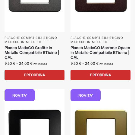
PLACCHE COMPATIBILI BTICINO
PLACCHE COMPATIBILI BTICINO
MATIXGO IN METALLO
MATIXGO IN METALLO
Placca MatixGO Grafite in
Placca MatixGO Marrone Opaco
Metallo Compatibile BTicino |
in Metallo Compatibile BTicino |
CAL
CAL
9,50
€
-
24,00
€
9,50
€
-
24,00
€
IVA Inclusa
IVA Inclusa
PREORDINA
PREORDINA
NOVITÀ
NOVITA'
NOVITA'