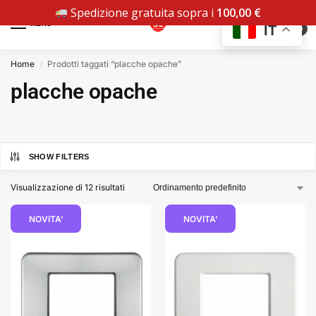
Spedizione gratuita sopra i
100,00
€
MENU
IT
0
Home
Prodotti taggati “placche opache”
/
placche opache
SHOW FILTERS
Visualizzazione di 12 risultati
NOVITA'
NOVITA'