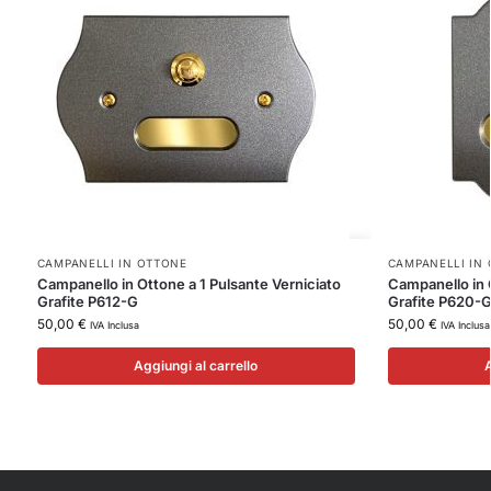
CAMPANELLI IN OTTONE
CAMPANELLI IN
Campanello in Ottone a 1 Pulsante Verniciato
Campanello in 
Grafite P612-G
Grafite P620-
50,00
€
50,00
€
IVA Inclusa
IVA Inclusa
Aggiungi al carrello
A