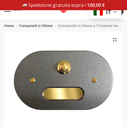
Spedizione gratuita sopra i
100,00
€
MENU
IT
0
Home
Campanelli in Ottone
Campanello in Ottone a 1 Pulsante Verniciato Grafite P610-G
/
/