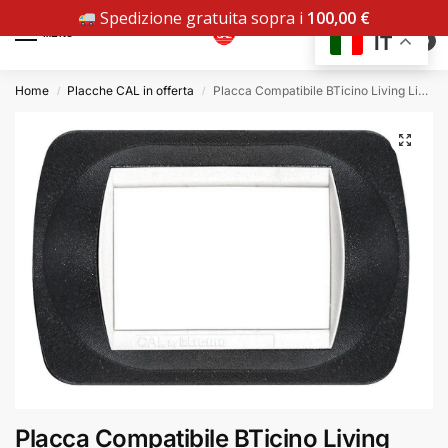
Spedizione gratuita sopra i
100,00
€
MENU
IT
0
Home
Placche CAL in offerta
Placca Compatibile BTicino Living Light Nero Goffrato in Metallo
/
/
Placca Compatibile BTicino Living