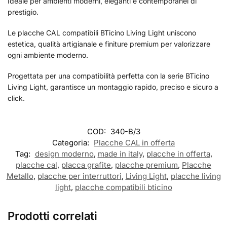
Ideale per ambienti moderni, eleganti e contemporanei di
prestigio.
Le placche CAL compatibili BTicino Living Light uniscono
estetica, qualità artigianale e finiture premium per valorizzare
ogni ambiente moderno.
Progettata per una compatibilità perfetta con la serie BTicino
Living Light, garantisce un montaggio rapido, preciso e sicuro a
click.
COD:
340-B/3
Categoria:
Placche CAL in offerta
Tag:
design moderno
,
made in italy
,
placche in offerta
,
placche cal
,
placca grafite
,
placche premium
,
Placche
Metallo
,
placche per interruttori
,
Living Light
,
placche living
light
,
placche compatibili bticino
Prodotti correlati