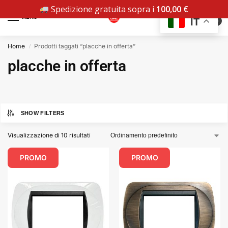
Spedizione gratuita sopra i
100,00
€
MENU
IT
0
Home
Prodotti taggati “placche in offerta”
/
placche in offerta
SHOW FILTERS
Visualizzazione di 10 risultati
PROMO
PROMO