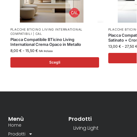
PLACCHE BTICINO LIVING INTERNATIONAL
PLACCHE BTICINO
COMPATIBILI | CAL
Placca Compati
Placca Compatibile BTicino Living
Satinato + Cro
International Crema Opaco in Metallo
13,00
€
-
27,50
8,00
€
-
15,50
€
IVA Inclusa
Scegli
Menù
Prodotti
Home
Living Light
Prodotti