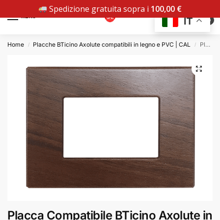
Spedizione gratuita sopra i
100,00
€
MENU
IT
0
Home
Placche BTicino Axolute compatibili in legno e PVC | CAL
Placca Compatibile BTicino Axolute in Legno Noce
/
/
Placca Compatibile BTicino Axolute in