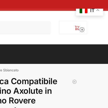
IT
Cerca
0,00
€
0
re Sbiancato
ca Compatibile
ino Axolute in
no Rovere