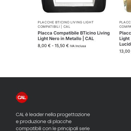
PLACCHE BTICINO LIVING LIGHT
PLACC
COMPATIBILI | CAL
COMPAT
Placca Compatibile BTicino Living
Placc
Light Nero in Metallo | CAL
Light
Lucid
8,00
€
-
15,50
€
IVA Inclusa
13,0
CAL è leader nella progettazione
e produzione di placche
compatibili con le principali serie