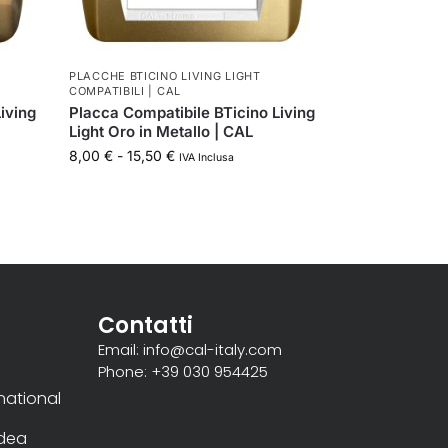
PLACCHE BTICINO LIVING LIGHT
COMPATIBILI | CAL
iving
Placca Compatibile BTicino Living
Light Oro in Metallo | CAL
8,00
€
-
15,50
€
IVA Inclusa
Contatti
Email: info@cal-italy.com
Phone: +39 030 954425
rnational
Idea