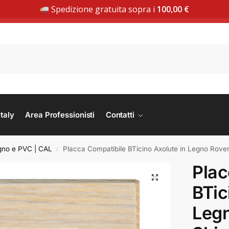
Spedizione gratuita sopra i
100,00
€
PROMO PRIMAVERA: PLANA -20% | SCOPRI LA COLLEZIONE
taly
Area Professionisti
Contatti
egno e PVC | CAL
Placca Compatibile BTicino Axolute in Legno Rove
/
Plac
BTic
Leg