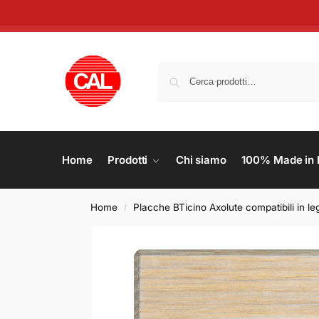
Home
Prodotti
Chi siamo
100% Made in I
Home
Placche BTicino Axolute compatibili in l
/