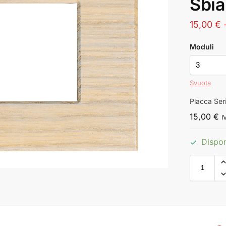
Sbia
15,00
€
Moduli
Svuota
Placca Ser
15,00
€
I
Dispon