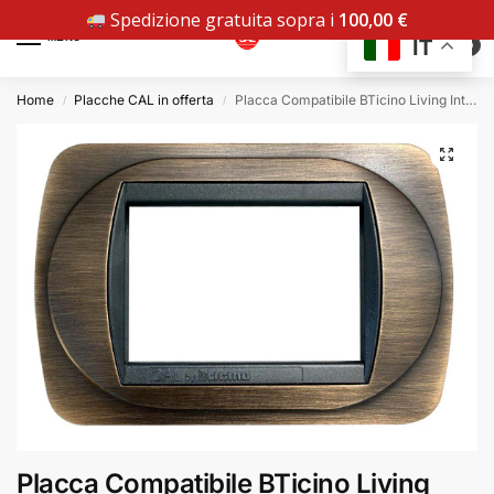
Spedizione gratuita sopra i
100,00
€
MENU
IT
0
Home
Placche CAL in offerta
Placca Compatibile BTicino Living International Bronzo Opaco Satinato in Metallo
/
/
Placca Compatibile BTicino Living