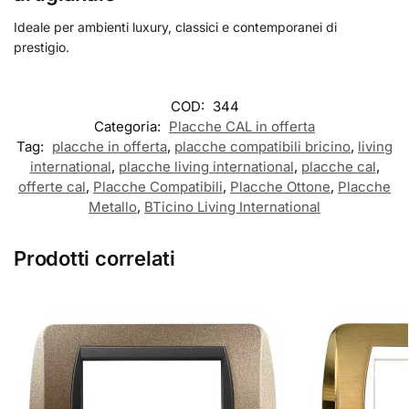
Ideale per ambienti luxury, classici e contemporanei di
prestigio.
COD:
344
Categoria:
Placche CAL in offerta
Tag:
placche in offerta
,
placche compatibili bricino
,
living
international
,
placche living international
,
placche cal
,
offerte cal
,
Placche Compatibili
,
Placche Ottone
,
Placche
Metallo
,
BTicino Living International
Prodotti correlati