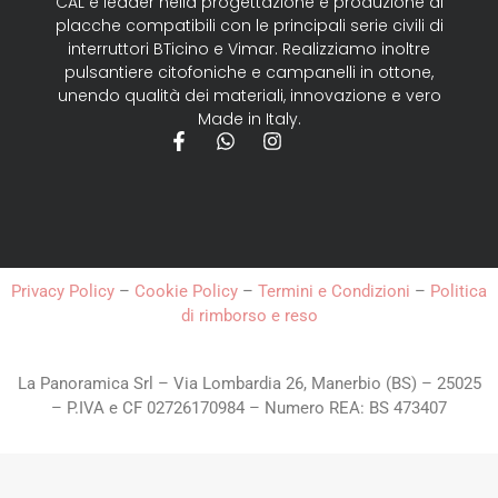
CAL è leader nella progettazione e produzione di
placche compatibili con le principali serie civili di
interruttori BTicino e Vimar. Realizziamo inoltre
pulsantiere citofoniche e campanelli in ottone,
unendo qualità dei materiali, innovazione e vero
Made in Italy.
Privacy Policy
–
Cookie Policy
–
Termini e Condizioni
–
Politica
di rimborso e reso
La Panoramica Srl – Via Lombardia 26, Manerbio (BS) – 25025
– P.IVA e CF 02726170984 – Numero REA: BS 473407