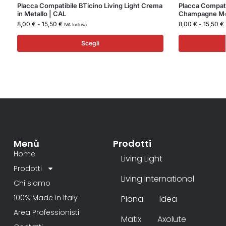
Placca Compatibile BTicino Living Light Crema
Placca Compatib
in Metallo | CAL
Champagne Meta
8,00
€
-
15,50
€
8,00
€
-
15,50
€
IVA Inclusa
Scegli
Menù
Prodotti
Home
Living Light
Prodotti
Living International
Chi siamo
100% Made in Italy
Plana
Idea
Area Professionisti
Matix
Axolute