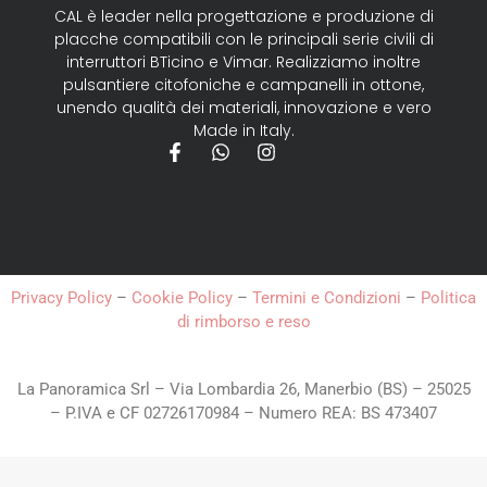
CAL è leader nella progettazione e produzione di
placche compatibili con le principali serie civili di
interruttori BTicino e Vimar. Realizziamo inoltre
pulsantiere citofoniche e campanelli in ottone,
unendo qualità dei materiali, innovazione e vero
Made in Italy.
Privacy Policy
–
Cookie Policy
–
Termini e Condizioni
–
Politica
di rimborso e reso
La Panoramica Srl – Via Lombardia 26, Manerbio (BS) – 25025
– P.IVA e CF 02726170984 – Numero REA: BS 473407