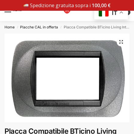
Spedizione gratuita sopra i
100,00
€
MENU
IT
0
Home
Placche CAL in offerta
Placca Compatibile BTicino Living International Grafite in Metallo
/
/
Placca Compatibile BTicino Living