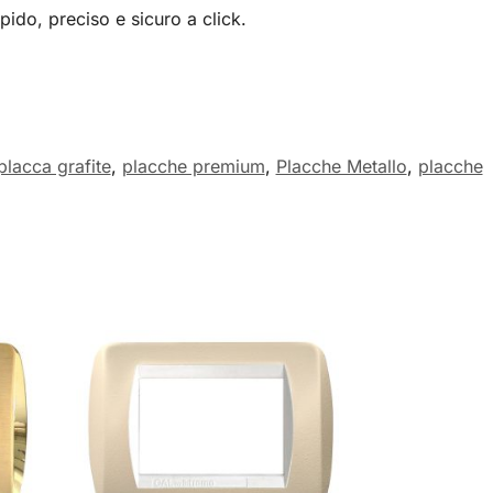
pido, preciso e sicuro a click.
placca grafite
,
placche premium
,
Placche Metallo
,
placche