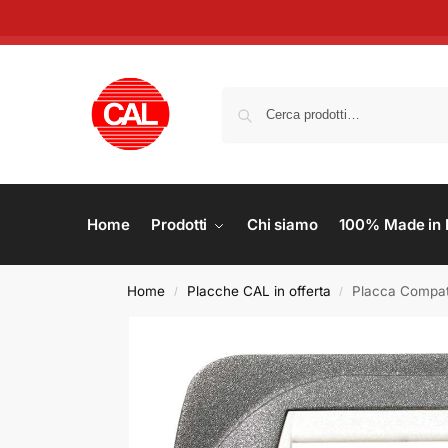
Home
Prodotti
Chi siamo
100% Made in I
Home
Placche CAL in offerta
Placca Compatib
/
/