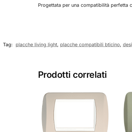
Progettata per una compatibilità perfetta c
Tag:
placche living light
,
placche compatibili bticino
,
des
Prodotti correlati