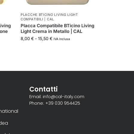
PLACCHE BTICINO LIVING LIGHT
COMPATIBILI | CAL
iving
Placca Compatibile BTicino Living
tone
Light Crema in Metallo | CAL
8,00
€
-
15,50
€
IVA Inclusa
Contatti
Email: info@cal-italy.com
Phone: +39 030 954425
rnational
Idea