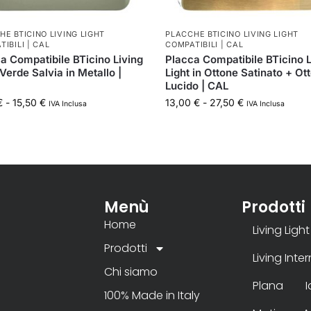
HE BTICINO LIVING LIGHT
PLACCHE BTICINO LIVING LIGHT
IBILI | CAL
COMPATIBILI | CAL
a Compatibile BTicino Living
Placca Compatibile BTicino L
 Verde Salvia in Metallo |
Light in Ottone Satinato + Ot
Lucido | CAL
€
-
15,50
€
13,00
€
-
27,50
€
IVA Inclusa
IVA Inclusa
Menù
Prodotti
Home
Living Light
Prodotti
Living Inte
Chi siamo
Plana
100% Made in Italy