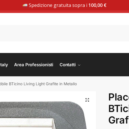
Spedizione gratuita sopra i
100,00
€
SPEDIZIONE GRATUITA DA 100 € | ACQUISTA ORA
taly
Area Professionisti
Contatti
ile BTicino Living Light Grafite in Metallo
Plac
BTic
Graf