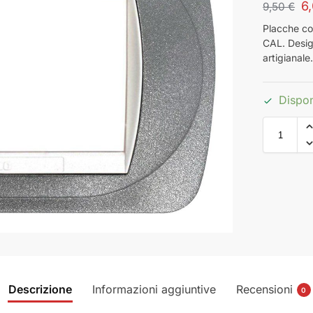
6
9,50
€
Placche com
CAL. Design
artigianale
Dispon
Descrizione
Informazioni aggiuntive
Recensioni
0