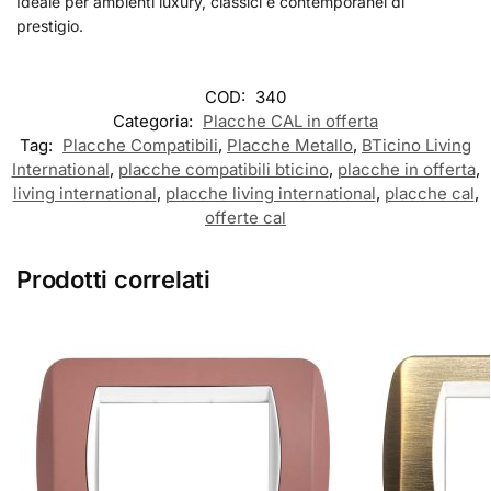
Ideale per ambienti luxury, classici e contemporanei di
prestigio.
COD:
340
Categoria:
Placche CAL in offerta
Tag:
Placche Compatibili
,
Placche Metallo
,
BTicino Living
International
,
placche compatibili bticino
,
placche in offerta
,
living international
,
placche living international
,
placche cal
,
offerte cal
Prodotti correlati