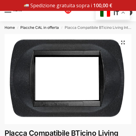
Spedizione gratuita sopra i
100,00
€
MENU
IT
0
Home
Placche CAL in offerta
Placca Compatibile BTicino Living International Nero Goffrato in Metallo
/
/
Placca Compatibile BTicino Living