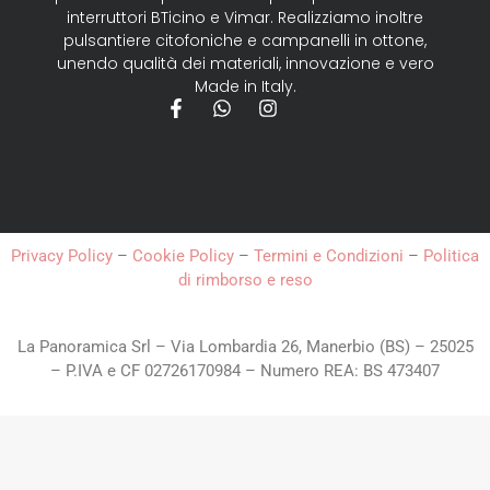
interruttori BTicino e Vimar. Realizziamo inoltre
pulsantiere citofoniche e campanelli in ottone,
unendo qualità dei materiali, innovazione e vero
Made in Italy.
Privacy Policy
–
Cookie Policy
–
Termini e Condizioni
–
Politica
di rimborso e reso
La Panoramica Srl – Via Lombardia 26, Manerbio (BS) – 25025
– P.IVA e CF 02726170984 – Numero REA: BS 473407