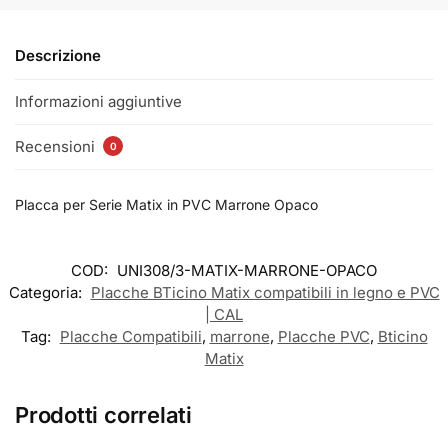
Descrizione
Informazioni aggiuntive
Recensioni
0
Placca per Serie Matix in PVC Marrone Opaco
COD:
UNI308/3-MATIX-MARRONE-OPACO
Categoria:
Placche BTicino Matix compatibili in legno e PVC
| CAL
Tag:
Placche Compatibili
,
marrone
,
Placche PVC
,
Bticino
Matix
Prodotti correlati