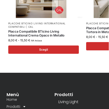
PLACCHE BTICINO LIVING INTERNATIONAL
PLACCHE BTICINO
COMPATIBILI | CAL
Placca Compatib
Placca Compatibile BTicino Living
Tortora in Meta
International Crema Opaco in Metallo
8,00
€
-
15,50
€
8,00
€
-
15,50
€
IVA Inclusa
Scegli
Menù
Prodotti
Home
Living Light
Prodotti