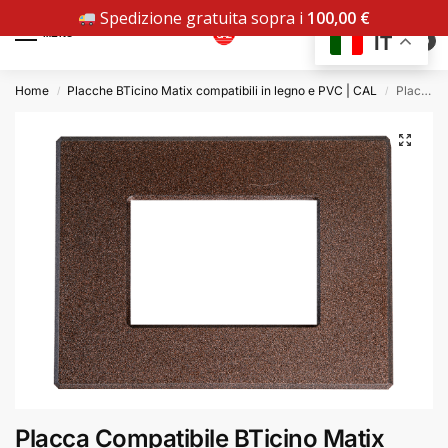
Spedizione gratuita sopra i
100,00
€
MENU
IT
0
Home
Placche BTicino Matix compatibili in legno e PVC | CAL
Placca Compatibile BTicino Matix Marrone in PVC
/
/
Placca Compatibile BTicino Matix