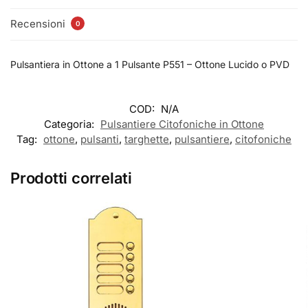
Recensioni
0
Pulsantiera in Ottone a 1 Pulsante P551 – Ottone Lucido o PVD
COD:
N/A
Categoria:
Pulsantiere Citofoniche in Ottone
Tag:
ottone
,
pulsanti
,
targhette
,
pulsantiere
,
citofoniche
Prodotti correlati