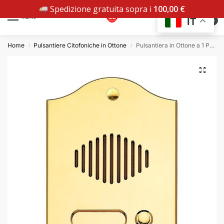
Spedizione gratuita sopra i
100,00
€
MENU
IT
0
Home
Pulsantiere Citofoniche in Ottone
Pulsantiera in Ottone a 1 Pulsante P551 – Ottone Lucido/PVD
/
/