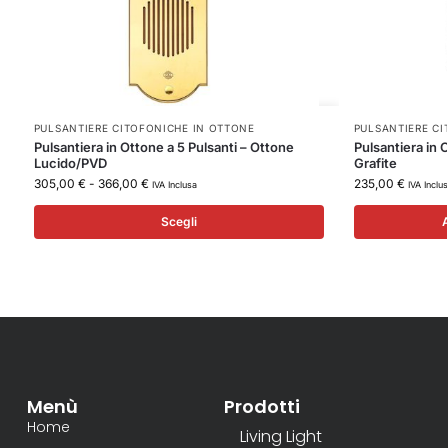
PULSANTIERE CITOFONICHE IN OTTONE
PULSANTIERE CI
Pulsantiera in Ottone a 5 Pulsanti – Ottone
Pulsantiera in 
Lucido/PVD
Grafite
305,00
€
-
366,00
€
235,00
€
IVA Inclusa
IVA Inclu
Scegli
A
Menù
Prodotti
Home
Living Light