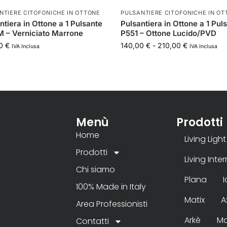
NTIERE CITOFONICHE IN OTTONE
PULSANTIERE CITOFONICHE IN OT
ntiera in Ottone a 1 Pulsante
Pulsantiera in Ottone a 1 Pul
 – Verniciato Marrone
P551 – Ottone Lucido/PVD
00
€
140,00
€
-
210,00
€
IVA Inclusa
IVA Inclusa
Menù
Prodotti
Home
Living Light
Prodotti
Living Inte
Chi siamo
Plana
100% Made in Italy
Matix
A
Area Professionisti
Arkè
Ma
Contatti