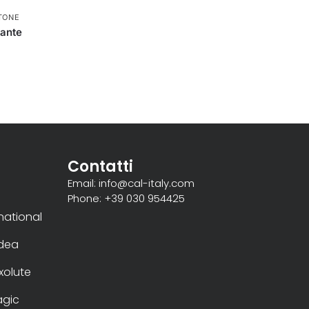
TONE
sante
Contatti
Email: info@cal-italy.com
Phone: +39 030 954425
rnational
Idea
xolute
gic