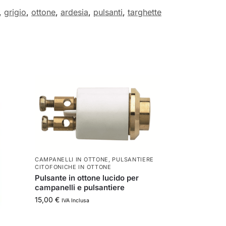
,
grigio
,
ottone
,
ardesia
,
pulsanti
,
targhette
CAMPANELLI IN OTTONE
,
PULSANTIERE
CITOFONICHE IN OTTONE
Pulsante in ottone lucido per
campanelli e pulsantiere
15,00
€
IVA Inclusa