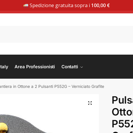
Spedizione gratuita sopra i
100,00
€
SPEDIZIONE GRATUITA DA 100 € | ACQUISTA ORA
taly
Area Professionisti
Contatti
antiera in Ottone a 2 Pulsanti P552G – Verniciato Grafite
Puls
Otto
P552