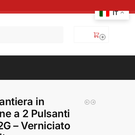
IT
Cerca
0,00
€
0
antiera in
ne a 2 Pulsanti
G – Verniciato