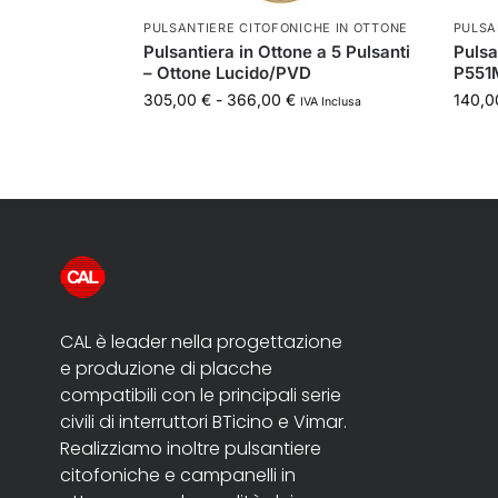
PULSANTIERE CITOFONICHE IN OTTONE
PULSA
Pulsantiera in Ottone a 5 Pulsanti
Pulsa
– Ottone Lucido/PVD
P551M
305,00
€
-
366,00
€
140,
IVA Inclusa
CAL è leader nella progettazione
e produzione di placche
compatibili con le principali serie
civili di interruttori BTicino e Vimar.
Realizziamo inoltre pulsantiere
citofoniche e campanelli in