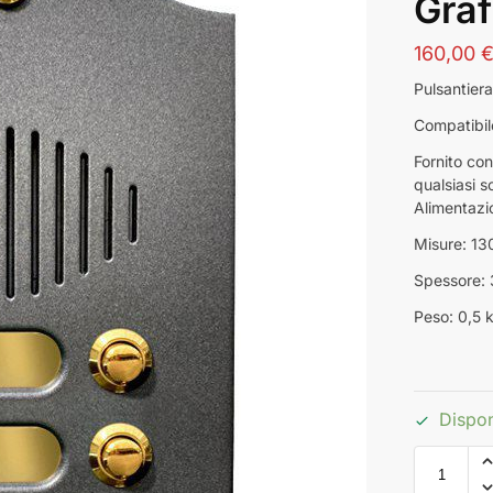
Graf
160,00
Pulsantiera
Compatibile
Fornito con
qualsiasi s
Alimentazi
Misure: 1
Spessore:
Peso: 0,5 
Dispon