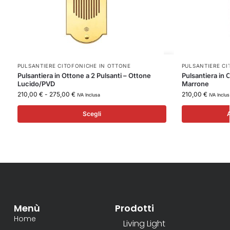
PULSANTIERE CITOFONICHE IN OTTONE
PULSANTIERE CI
Pulsantiera in Ottone a 2 Pulsanti – Ottone
Pulsantiera in 
Lucido/PVD
Marrone
210,00
€
-
275,00
€
210,00
€
IVA Inclusa
IVA Inclus
Scegli
A
Menù
Prodotti
Home
Living Light