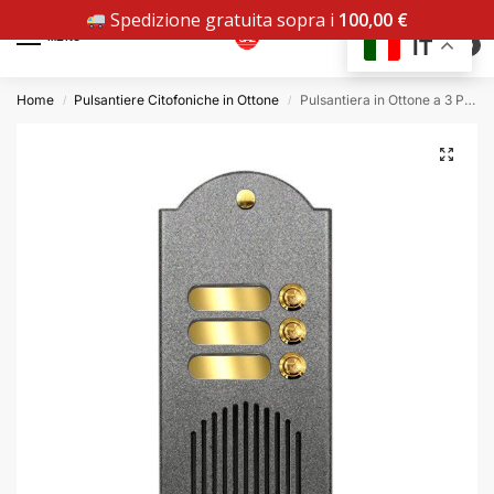
Spedizione gratuita sopra i
100,00
€
MENU
IT
0
Home
Pulsantiere Citofoniche in Ottone
Pulsantiera in Ottone a 3 Pulsanti – Verniciato Grafite
/
/