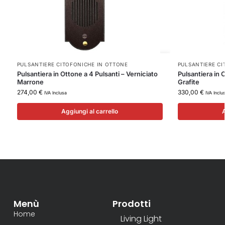
PULSANTIERE CITOFONICHE IN OTTONE
PULSANTIERE CI
Pulsantiera in Ottone a 4 Pulsanti – Verniciato
Pulsantiera in 
Marrone
Grafite
274,00
€
330,00
€
IVA Inclusa
IVA Inclu
Aggiungi al carrello
A
Menù
Prodotti
Home
Living Light