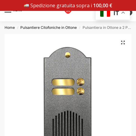
Spedizione gratuita sopra i
100,00
€
MENU
IT
0
Home
Pulsantiere Citofoniche in Ottone
Pulsantiera in Ottone a 2 Pulsanti – Verniciato Grafite
/
/